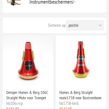
Instrumentbeschermers
Sorteren op
Demper Humes & Berg 106C
Humes & Berg Straight
Straight Mute voor Trompet
mute175B voor Bastrombone
hb106c-trp
hb175B-btrb
€104,00
€123,03