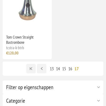
Tom Crown Straight
Bastrombone
tcstra-k-btrb
€120,00
13
14
15
16
17
Filter op eigenschappen
Categorie