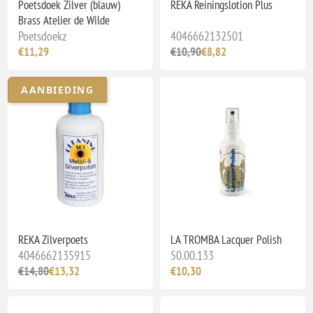
Poetsdoek Zilver (blauw)
REKA Reiningslotion Plus
Brass Atelier de Wilde
Poetsdoekz
4046662132501
€11,29
€10,90
€8,82
AANBIEDING
REKA Zilverpoets
LA TROMBA Lacquer Polish
4046662135915
50.00.133
€14,80
€13,32
€10,30