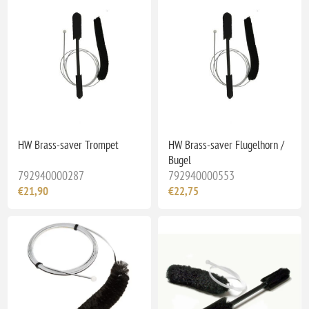
HW Brass-saver Trompet
HW Brass-saver Flugelhorn /
Bugel
792940000287
792940000553
€21,90
€22,75