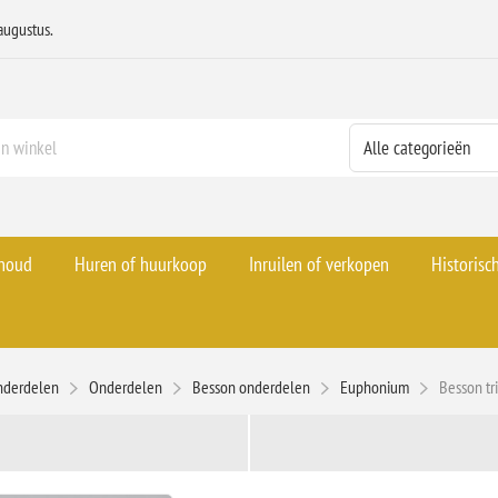
augustus.
rhoud
Huren of huurkoop
Inruilen of verkopen
Historisc
nderdelen
Onderdelen
Besson onderdelen
Euphonium
Besson tr