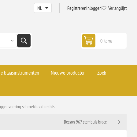
Registreren
Inloggen
Verlanglijst
0 items
he blaasinstrumenten
Nieuwe producten
Zoek
igger voering schroefdraad rechts
Besson 967 stembuis brace