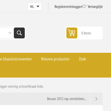
Registreren
Inloggen
Verlanglijst
0 items
he blaasinstrumenten
Nieuwe producten
Zoek
rigger voering schroefdraad links
Besson 2052 top ventieldeks...