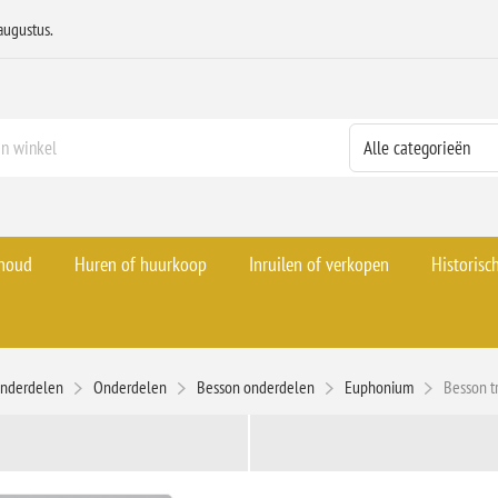
augustus.
rhoud
Huren of huurkoop
Inruilen of verkopen
Historisc
onderdelen
Onderdelen
Besson onderdelen
Euphonium
Besson t