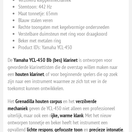
Stemtoon: 442 Hz
Maat tonnetje: 65mm
Blauw stalen veren
Rechte toongaten met kegelvormige ondersneden
Verstelbare duimsteun met ring voor draagkoord
Beker met metalen ring
Product ID's: Yamaha YCL-450
De
Yamaha YCL-450 Bb (bes) klarinet
is ontworpen voor
gevorderde klarinettisten die de overstap willen maken naar
een
houten klarinet
, of voor beginnende spelers die op zoek
zijn naar een instrument waarmee ze zich tot ver in de
toekomst kunnen ontwikkelen.
Het
Grenadilla houten corpus
en het
verzilverde
mechaniek
geven de YCL-450 niet alleen een professioneel
uiterlijk, maar ook een r
ijke, warme klank
. Met het nieuw
ontworpen tonnetje en beker heeft het instrument een
opvallend
lichte respons
,
gefocuste toon
en
precieze intonatie
.