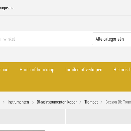
augustus.
rhoud
Huren of huurkoop
Inruilen of verkopen
Historisc
Instrumenten
Blaasinstrumenten Koper
Trompet
Besson Bb Trom