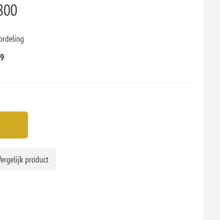
800
ordeling
99
ergelijk product