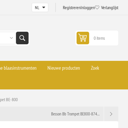
Registreren
Inloggen
Verlanglijst
0 items
he blaasinstrumenten
Nieuwe producten
Zoek
pet BE-800
Besson Bb Trompet BE800-874...