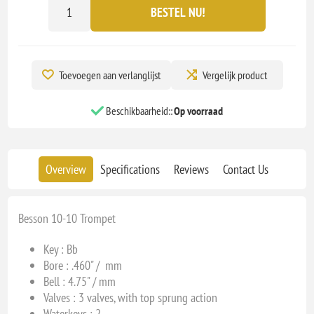
BESTEL NU!
Toevoegen aan verlanglijst
Vergelijk product
Beschikbaarheid::
Op voorraad
Overview
Specifications
Reviews
Contact Us
Besson 10-10 Trompet
Key : Bb
Bore : .460
" / mm
Bell : 4.75" / mm
Valves :
3 valves, with top sprung action
Waterkeys : 2