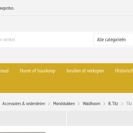
augustus.
rhoud
Huren of huurkoop
Inruilen of verkopen
Historisc
Accessoires & onderdelen
Mondstukken
Waldhoorn
B. Tilz
Til