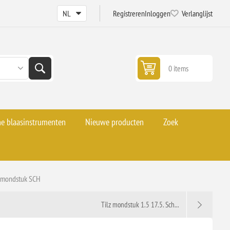
Registreren
Inloggen
Verlanglijst
0 items
he blaasinstrumenten
Nieuwe producten
Zoek
z mondstuk SCH
Tilz mondstuk 1.5 17.5. Sch...