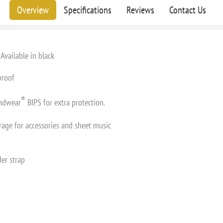
Overview
Specifications
Reviews
Contact Us
Available in black
proof
®
undwear
BIPS for extra protection.
rage for accessories and sheet music
er strap