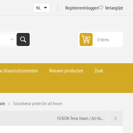
Registreren
Inloggen
Verlanglijst
0 items
he blaasinstrumenten
Nieuwe producten
Zoek
oorn
Soundwear protector alt hoorn
FUSION Tenor Hoorn / Alt Ho...