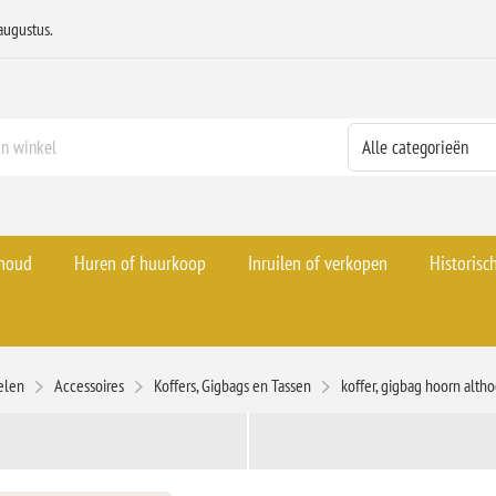
augustus.
rhoud
Huren of huurkoop
Inruilen of verkopen
Historisc
elen
Accessoires
Koffers, Gigbags en Tassen
koffer, gigbag hoorn alth