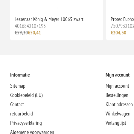
Lessenaar König & Meyer 10065 zwart
Protec Euph
4016842107193
750793210
€59,30
€50,41
€204,30
Informatie
Mijn account
Sitemap
Mijn account
Cookiebeleid (EU)
Bestellingen
Contact
Klant adressen
retourbeleid
Winkelwagen
Privacyverklaring
Verlanglijst
Algemene voorwaarden