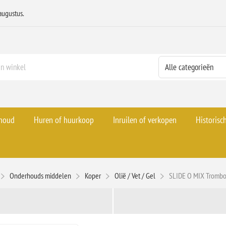
augustus.
rhoud
Huren of huurkoop
Inruilen of verkopen
Historisc
Onderhouds middelen
Koper
Olië / Vet / Gel
SLIDE O MIX Trombo