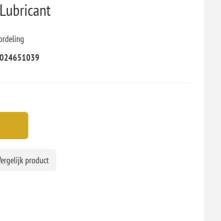
Lubricant
ordeling
024651039
ergelijk product