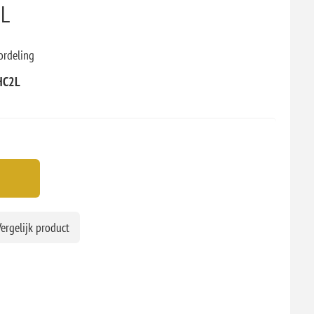
2L
ordeling
HC2L
ergelijk product