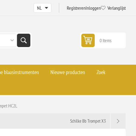
Registreren
Inloggen
Verlanglijst
0 items
he blaasinstrumenten
Nieuwe producten
Zoek
ompet HC2L
Schilke Bb Trompet X3