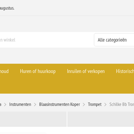
augustus.
rhoud
Huren of huurkoop
Inruilen of verkopen
Historisc
a
Instrumenten
Blaasinstrumenten Koper
Trompet
Schilke Bb Tr