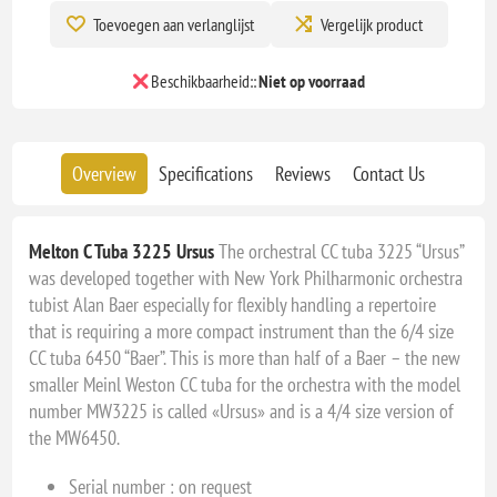
Toevoegen aan verlanglijst
Vergelijk product
Beschikbaarheid::
Niet op voorraad
Overview
Specifications
Reviews
Contact Us
Melton C Tuba 3225 Ursus
The orchestral CC tuba 3225 “Ursus”
was developed together with New York Philharmonic orchestra
tubist Alan Baer especially for flexibly handling a repertoire
that is requiring a more compact instrument than the 6/4 size
CC tuba 6450 “Baer”. This is more than half of a Baer – the new
smaller Meinl Weston CC tuba for the orchestra with the model
number MW3225 is called «Ursus» and is a 4/4 size version of
the MW6450.
Serial number : on request