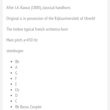
After J.A. Raoux (1800), classical handhorn.
Original is in possession of the Rijksuniversiteit of Utrecht
The timbre typical french orchestra-horn
Main pitch a=430 Hz
stembogen
Bb
A
G
F
E
Eb
D
C
Bb Basso, Coupler