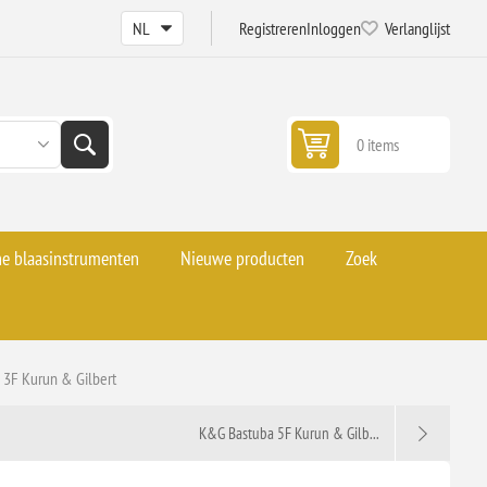
Registreren
Inloggen
Verlanglijst
0 items
he blaasinstrumenten
Nieuwe producten
Zoek
3F Kurun & Gilbert
K&G Bastuba 5F Kurun & Gilb...