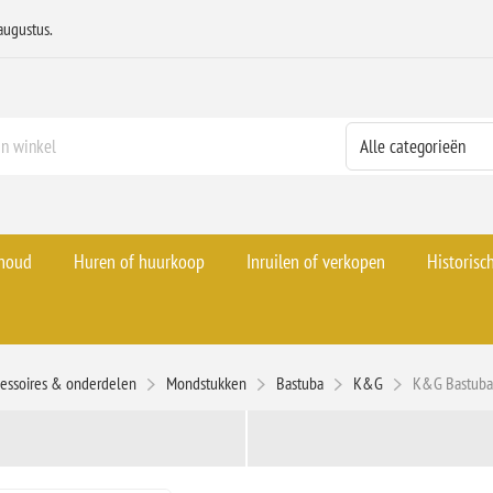
augustus.
rhoud
Huren of huurkoop
Inruilen of verkopen
Historisc
essoires & onderdelen
Mondstukken
Bastuba
K&G
K&G Bastuba 