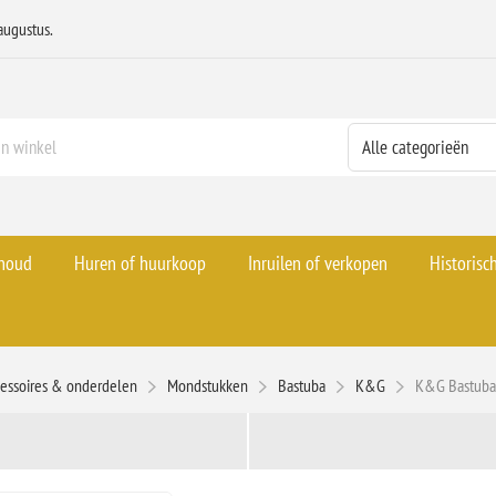
augustus.
rhoud
Huren of huurkoop
Inruilen of verkopen
Historisc
essoires & onderdelen
Mondstukken
Bastuba
K&G
K&G Bastuba 