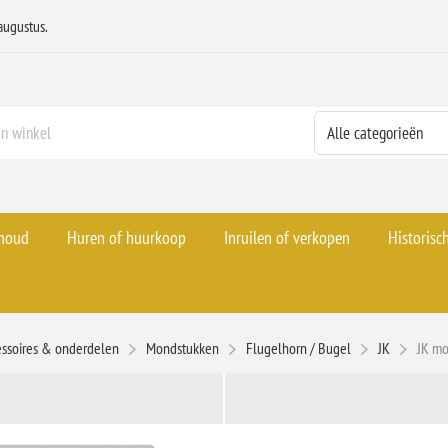
augustus.
rhoud
Huren of huurkoop
Inruilen of verkopen
Historisc
ssoires & onderdelen
Mondstukken
Flugelhorn / Bugel
JK
JK mo