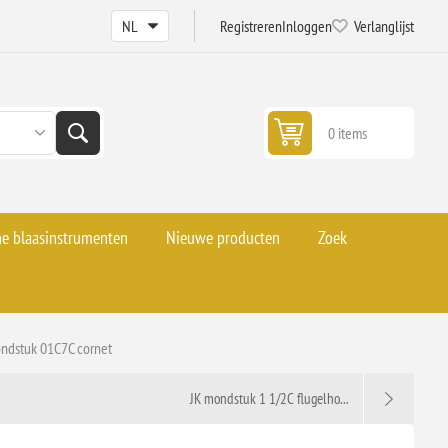
Registreren
Inloggen
Verlanglijst
0 items
he blaasinstrumenten
Nieuwe producten
Zoek
ndstuk 01C7C cornet
JK mondstuk 1 1/2C flugelho...