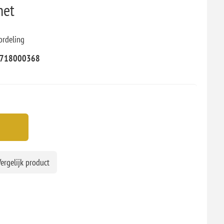
net
ordeling
718000368
ergelijk product