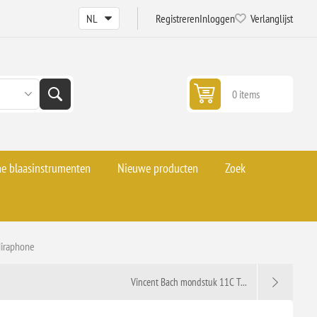
Registreren
Inloggen
Verlanglijst
0 items
he blaasinstrumenten
Nieuwe producten
Zoek
Miraphone
Vincent Bach mondstuk 11C T...