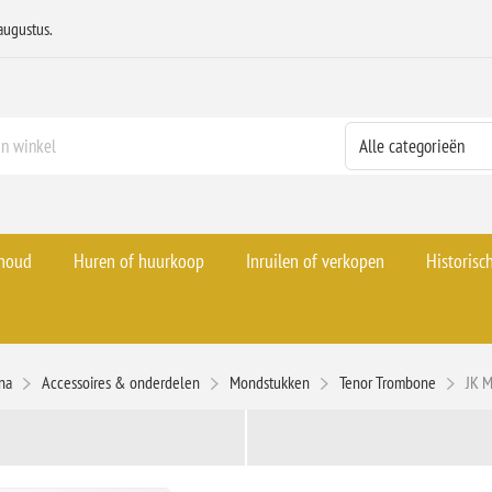
augustus.
rhoud
Huren of huurkoop
Inruilen of verkopen
Historisc
ina
Accessoires & onderdelen
Mondstukken
Tenor Trombone
JK 