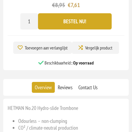
€8,95
€7,61
BESTEL NU!
Toevoegen aan verlanglijst
Vergelijk product
Beschikbaarheid::
Op voorraad
Overview
Reviews
Contact Us
HETMAN No.20 Hydro-slide Trombone
Odourless – non-clumping
CO² / climate-neutral production