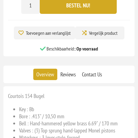
BESTEL NU!
Toevoegen aan verlanglijst
Vergelijk product
Beschikbaarheid::
Op voorraad
Overview
Reviews
Contact Us
Courtois 154 Bugel
Key :
Bb
Bore :
.413" / 10,50 mm
Bell :
Hand-hammered yellow brass 6.69" / 170 mm
Valves :
(3) Top sprung hand-lapped Monel pistons
Waterkeys :
3 lever-style, forged