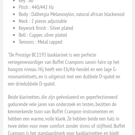
Key : Bb
Pitch : 440/442 Hz
Body : Dalbergia Melanoxylon, natural african blackwood
Neck : 2 pieces adjustable
Keywork finish : Silver plated
Bell : Cupper, silver plated
Tennons : Metal capped
"De Prestige BC1193 basklarinet is een perfecte
vertegenwoordiger van Buffet Crampons savoir-faire op het
hoogste niveau. Hij heeft een Eb/Ab-hendel en een lage G-
resonantietoets, en is uitgerust met een dubbele D-spatel en
een driedubbele D-spatel.
Beide klarinetten, die zijn geëvolueerd en geperfectioneerd
gedurende vele jaren van onderzoek en testen, bezitten de
kenmerkende toon van Buffet Crampon-instrumenten en
hebben een warme, volle klank. Ze hebben beide een hals in
twee delen voor meer comfort zonder stress of stijfheid. Buffet
Crampon is het standaardmerk voor basklarinetten en biedt