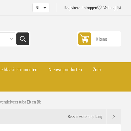
Registreren
Inloggen
Verlanglijst
0 items
he blaasinstrumenten
Nieuwe producten
Zoek
ventielveer tuba Eb en Bb
Besson waterklep lang