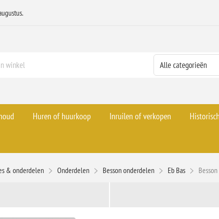
augustus.
rhoud
Huren of huurkoop
Inruilen of verkopen
Historisc
res & onderdelen
Onderdelen
Besson onderdelen
Eb Bas
Besson 