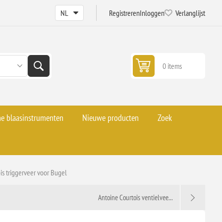
Registreren
Inloggen
Verlanglijst
0 items
he blaasinstrumenten
Nieuwe producten
Zoek
is triggerveer voor Bugel
Antoine Courtois ventielvee...