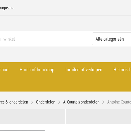
augustus.
rhoud
Huren of huurkoop
Inruilen of verkopen
Historisc
ires & onderdelen
Onderdelen
A. Courtois onderdelen
Antoine Courto