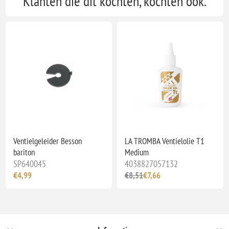
Klanten die dit kochten, kochten ook.
Ventielgeleider Besson
LA TROMBA Ventielolie T1
bariton
Medium
SP640045
4038827057132
€4,99
€8,51
€7,66