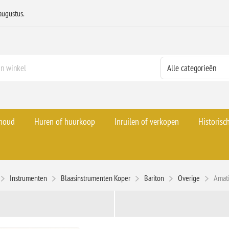
augustus.
rhoud
Huren of huurkoop
Inruilen of verkopen
Historisc
Instrumenten
Blaasinstrumenten Koper
Bariton
Overige
Amati