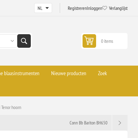
Registreren
Inloggen
Verlanglijst
0 items
he blaasinstrumenten
Nieuwe producten
Zoek
 Tenor hoorn
Conn Bb Bariton BH650