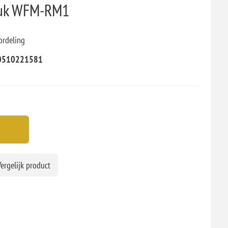
tuk WFM-RM1
ordeling
0510221581
ergelijk product