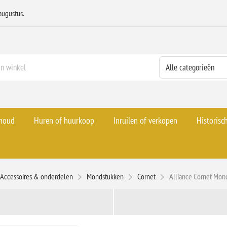
augustus.
rhoud
Huren of huurkoop
Inruilen of verkopen
Historisc
Accessoires & onderdelen
Mondstukken
Cornet
Alliance Cornet Mo