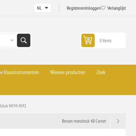
Registreren
Inloggen
Verlanglijst
0 items
he blaasinstrumenten
Nieuwe producten
Zoek
ndstuk WFM-RM1
Besson mondstuk 4B Cornet