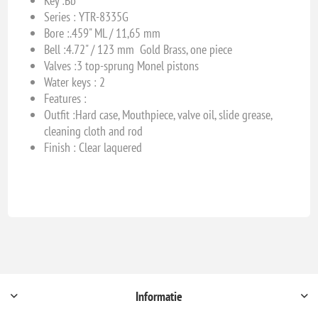
Key :
Bb
Series : YTR-8335G
Bore :
.459" ML / 11,65 mm
Bell :
4.72" / 123 mm Gold Brass, one piece
Valves :
3 top-sprung Monel pistons
Water keys : 2
Features :
Outfit :
Hard case, Mouthpiece, valve oil, slide grease,
cleaning cloth and rod
Finish : Clear laquered
Informatie