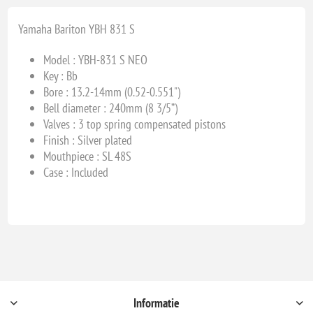
Yamaha Bariton YBH 831 S
Model : YBH-831 S NEO
Key : Bb
Bore : 13.2-14mm (0.52-0.551")
Bell diameter : 240mm (8 3/5”)
Valves : 3 top spring compensated pistons
Finish : Silver plated
Mouthpiece : SL 48S
Case : Included
Informatie