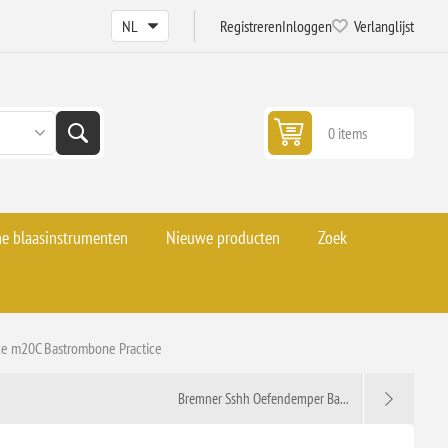
Registreren
Inloggen
Verlanglijst
0 items
he blaasinstrumenten
Nieuwe producten
Zoek
ce m20C Bastrombone Practice
Bremner Sshh Oefendemper Ba...