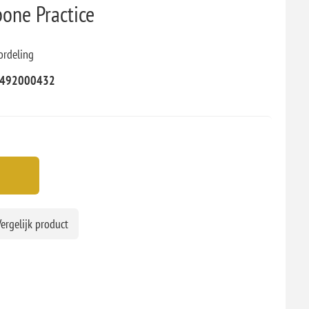
one Practice
ordeling
492000432
ergelijk product