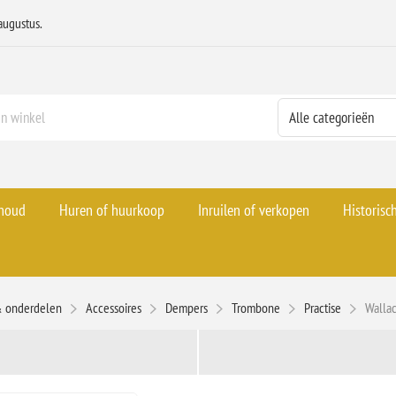
augustus.
rhoud
Huren of huurkoop
Inruilen of verkopen
Historisc
& onderdelen
Accessoires
Dempers
Trombone
Practise
Walla