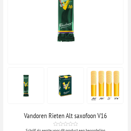
Vandoren Rieten Alt saxofoon V16
Schrijf als eerste voor dit product een beoordeling