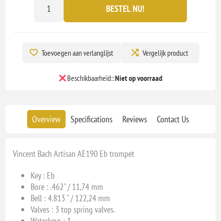
BESTEL NU!
Toevoegen aan verlanglijst
Vergelijk product
Beschikbaarheid::
Niet op voorraad
Overview
Specifications
Reviews
Contact Us
Vincent Bach Artisan AE190 Eb trompet
Key : Eb
Bore : .462
" / 11,74 mm
Bell : 4.813 " / 122,24 mm
Valves :
3 top spring valves.
Waterkeys : 1