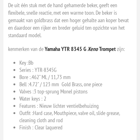
De uit één stuk met de hand gehamerde beker, geeft een
flexibele, snelle reactie, met een warme toon. De beker
is
gemaakt van goldbrass dat een hoger gehalte aan koper bevat
en daardoor een rijker en breder geluid ten opzichte van het
standaard model.
kenmerken van de
Yamaha
YTR 8345 G
Xeno
Trompet
zijn:
Key :
Bb
Series : YTR-8345G
Bore :
.462" ML / 11,73 mm
Bell :
4.72" / 123 mm Gold Brass, one piece
Valves :
3 top-sprung Monel pistons
Water keys : 2
Features : Nieuw lichter ventielbehuizing
Outfit :
Hard case, Mouthpiece, valve oil, slide grease,
cleaning cloth and rod
Finish : Clear laquered