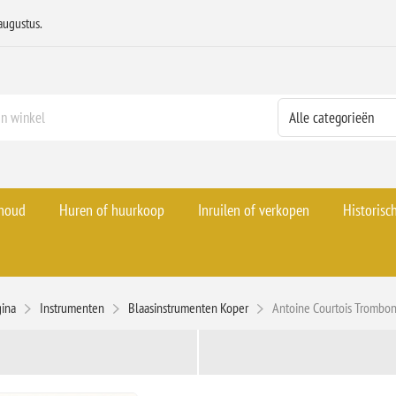
augustus.
rhoud
Huren of huurkoop
Inruilen of verkopen
Historisc
gina
Instrumenten
Blaasinstrumenten Koper
Antoine Courtois Tromb