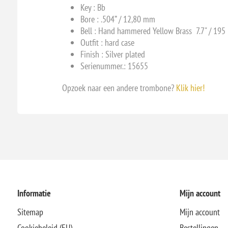
Key :
Bb
Bore :
.504” / 12,80 mm
Bell :
Hand hammered Yellow Brass 7.7" / 19
Outfit : hard case
Finish : Silver plated
Serienummer.: 15655
Opzoek naar een andere trombone?
Klik hier!
Informatie
Mijn account
Sitemap
Mijn account
Cookiebeleid (EU)
Bestellingen