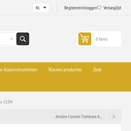
Registreren
Inloggen
Verlanglijst
0 items
he blaasinstrumenten
Nieuwe producten
Zoek
one 132M
Antoine Courtois Trombone A...