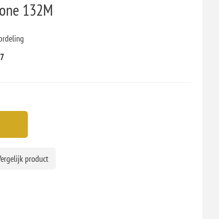
bone 132M
ordeling
97
ergelijk product