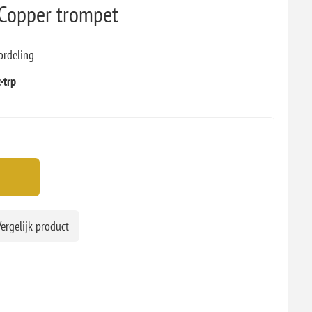
 Copper trompet
ordeling
c-trp
ergelijk product