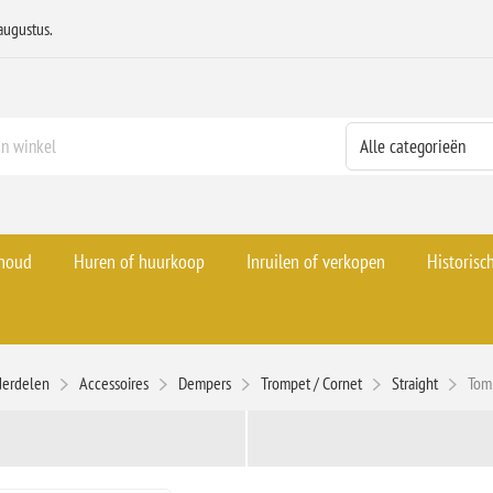
augustus.
rhoud
Huren of huurkoop
Inruilen of verkopen
Historisc
derdelen
Accessoires
Dempers
Trompet / Cornet
Straight
Tom