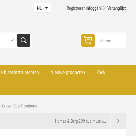
Registreren
Inloggen
Verlanglijst
0 items
he blaasinstrumenten
Nieuwe producten
Zoek
m Crown Cup Trombone
Humes & Berg 299 cup mute v...