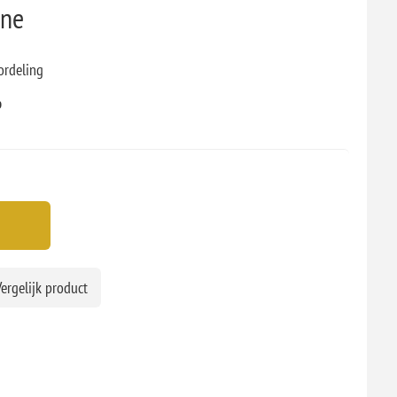
one
ordeling
b
ergelijk product