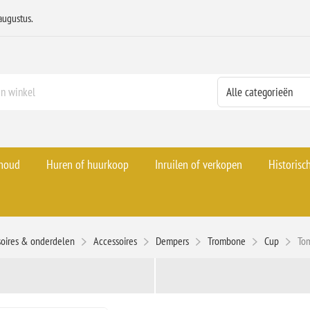
augustus.
rhoud
Huren of huurkoop
Inruilen of verkopen
Historisc
soires & onderdelen
Accessoires
Dempers
Trombone
Cup
To