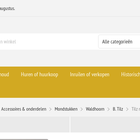
augustus.
rhoud
Huren of huurkoop
Inruilen of verkopen
Historisc
Accessoires & onderdelen
Mondstukken
Waldhoorn
B. Tilz
Tilz