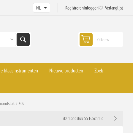
Registreren
Inloggen
Verlanglijst
0 items
he blaasinstrumenten
Nieuwe producten
Zoek
 mondstuk 2 302
Tilz mondstuk 55 E. Schmid