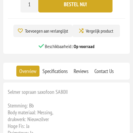
BESTEL NU!
Toevoegen aan verlanglijst
Vergelijk product
Beschikbaarheid::
Op voorraad
Overview
Specifications
Reviews
Contact Us
Selmer sopraan saxofoon SA80II
Stemming: Bb
Body materiaal: Messing,
drukwerk: Nieuwzilver
Hoge Fis: Ja
Duimsteun: Ja