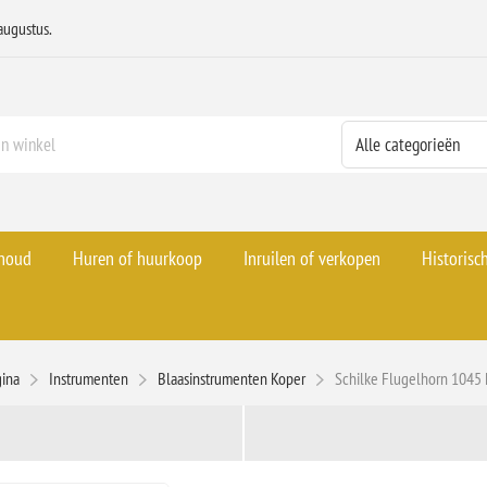
augustus.
rhoud
Huren of huurkoop
Inruilen of verkopen
Historisc
gina
Instrumenten
Blaasinstrumenten Koper
Schilke Flugelhorn 1045