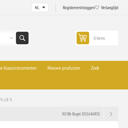
Registreren
Inloggen
Verlanglijst
0 items
he blaasinstrumenten
Nieuwe producten
Zoek
 FL-LE-S
XO Bb Bugel XO1646RSS