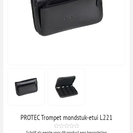
PROTEC Trompet mondstuk-etui L221
Schrijf als eerste voor dit product een beoordeling