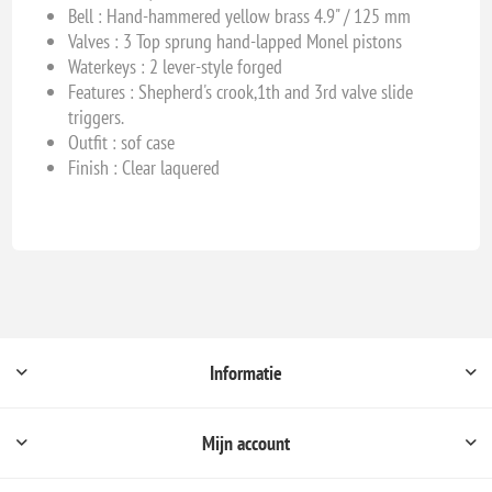
Bell :
Hand-hammered yellow brass 4.9" / 125 mm
Valves :
3 Top sprung hand-lapped Monel pistons
Waterkeys :
2 lever-style forg
ed
Features :
Shepherd's crook,1th and 3rd valve slide
triggers.
Outfit : sof case
Finish : Clear laquered
Informatie
Mijn account