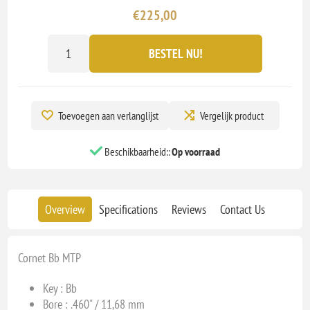
€225,00
BESTEL NU!
Toevoegen aan verlanglijst
Vergelijk product
Beschikbaarheid::
Op voorraad
Overview
Specifications
Reviews
Contact Us
Cornet Bb MTP
Key :
Bb
Bore :
.460" / 11,68 mm