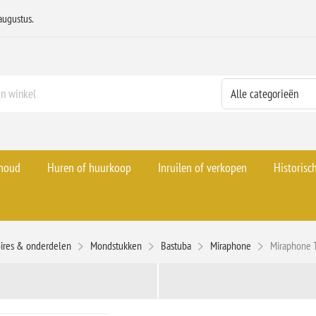
augustus.
rhoud
Huren of huurkoop
Inruilen of verkopen
Historisc
ires & onderdelen
Mondstukken
Bastuba
Miraphone
Miraphone 