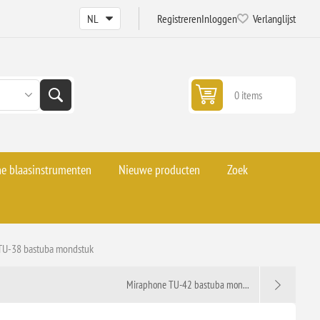
Registreren
Inloggen
Verlanglijst
0 items
he blaasinstrumenten
Nieuwe producten
Zoek
TU-38 bastuba mondstuk
Miraphone TU-42 bastuba mon...