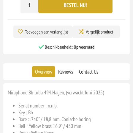
BESTEL NU!
Toevoegen aan verlanglijst
Vergelijk product
Beschikbaarheid::
Op voorraad
Overview
Reviews
Contact Us
Miraphone Bb tuba 494 Hagen, (verwacht Juni 2025)
Serial number : n.n.b.
Key : Bb
Bore : .740" / 18,8 mm. Conische boring
Bell : Yellow brass 16.9" / 430 mm
Body : Yellow Brass