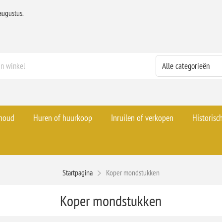
augustus.
rhoud
Huren of huurkoop
Inruilen of verkopen
Historisc
Startpagina
Koper mondstukken
Koper mondstukken