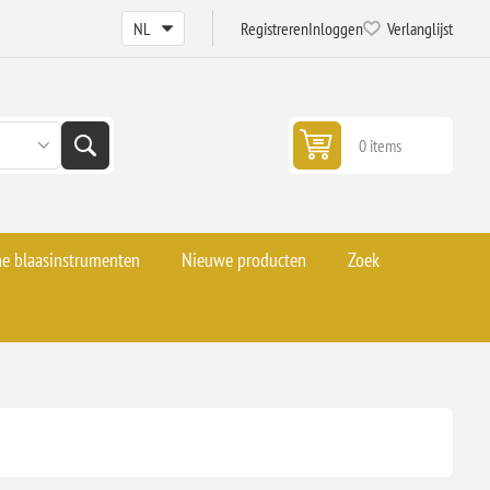
Registreren
Inloggen
Verlanglijst
0 items
he blaasinstrumenten
Nieuwe producten
Zoek