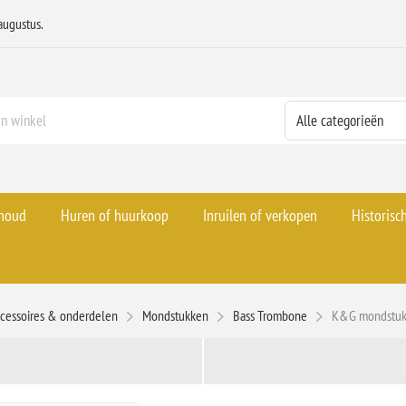
augustus.
rhoud
Huren of huurkoop
Inruilen of verkopen
Historisc
cessoires & onderdelen
Mondstukken
Bass Trombone
K&G mondstuk