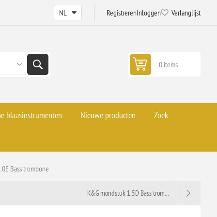
Registreren
Inloggen
Verlanglijst
0 items
he blaasinstrumenten
Nieuwe producten
Zoek
 0E Bass trombone
K&G mondstuk 1.5D Bass trom...