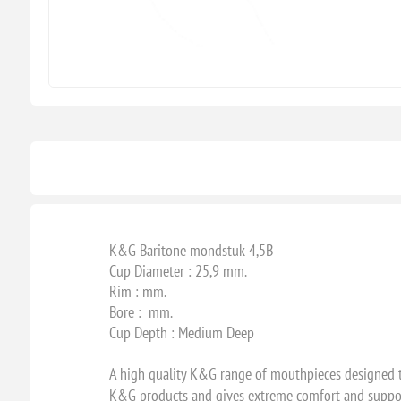
K&G Baritone mondstuk 4,5B
Cup Diameter : 25,9 mm.
Rim : mm.
Bore : mm.
Cup Depth : Medium Deep
A high quality K&G range of mouthpieces designed to
K&G products and gives extreme comfort and suppor