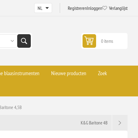
Registreren
Inloggen
Verlanglijst
0 items
he blaasinstrumenten
Nieuwe producten
Zoek
aritone 4,5B
K&G Baritone 4B