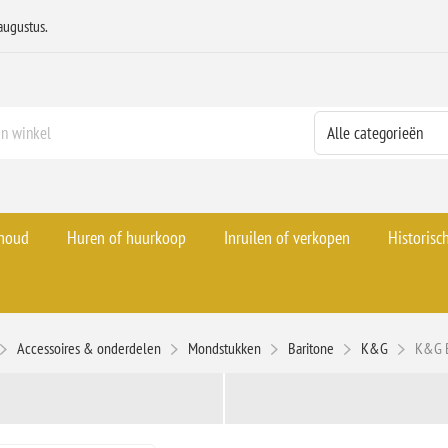
augustus.
rhoud
Huren of huurkoop
Inruilen of verkopen
Historisc
Accessoires & onderdelen
Mondstukken
Baritone
K&G
K&G B