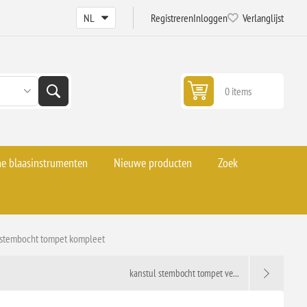
Registreren
Inloggen
Verlanglijst
0 items
he blaasinstrumenten
Nieuwe producten
Zoek
 stembocht tompet kompleet
kanstul stembocht tompet ve...