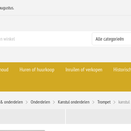
augustus.
rhoud
Huren of huurkoop
Inruilen of verkopen
Historisc
s & onderdelen
Onderdelen
Kanstul onderdelen
Trompet
kanstul