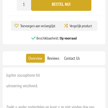
BESTEL NU!
Toevoegen aan verlanglijst
Vergelijk product
Beschikbaarheid::
Op voorraad
Overview
Reviews
Contact Us
Jupiter sousaphone bit
uitvoering verzilverd.
Zoekt u ander onderdelen en kunt u ze niet vinden doe ons