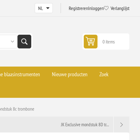
Registreren
Inloggen
Verlanglijst
0 items
he blaasinstrumenten
Nieuwe producten
Zoek
ondstuk 8c trombone
JK Exclusive mondstuk 8D tr...