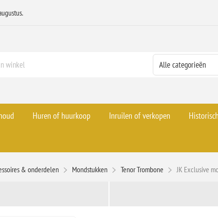
augustus.
rhoud
Huren of huurkoop
Inruilen of verkopen
Historisc
essoires & onderdelen
Mondstukken
Tenor Trombone
JK Exclusive m