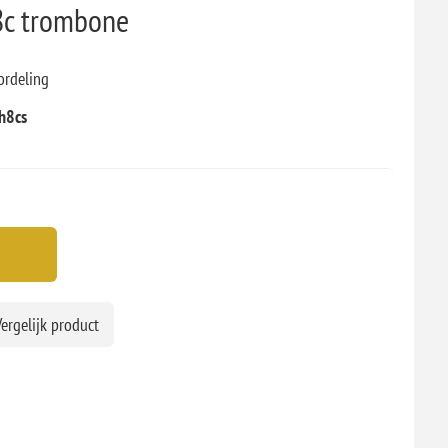
8c trombone
ordeling
h8cs
ergelijk product