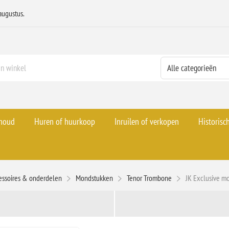
augustus.
rhoud
Huren of huurkoop
Inruilen of verkopen
Historisc
essoires & onderdelen
Mondstukken
Tenor Trombone
JK Exclusive m