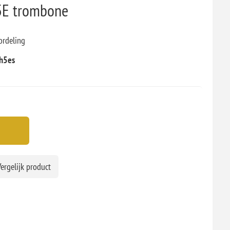
 5E trombone
ordeling
h5es
ergelijk product