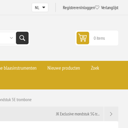
Registreren
Inloggen
Verlanglijst
0 items
he blaasinstrumenten
Nieuwe producten
Zoek
ondstuk 5E trombone
JK Exclusive mondstuk 5G tr...