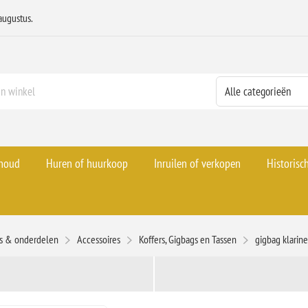
augustus.
rhoud
Huren of huurkoop
Inruilen of verkopen
Historisc
es & onderdelen
Accessoires
Koffers, Gigbags en Tassen
gigbag klarine