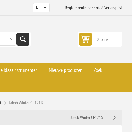
Registreren
Inloggen
Verlanglijst
0 items
he blaasinstrumenten
Nieuwe producten
Zoek
t
Jakob Winter CE121B
Jakob Winter CE121S