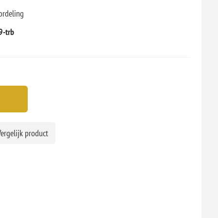
ordeling
-trb
ergelijk product