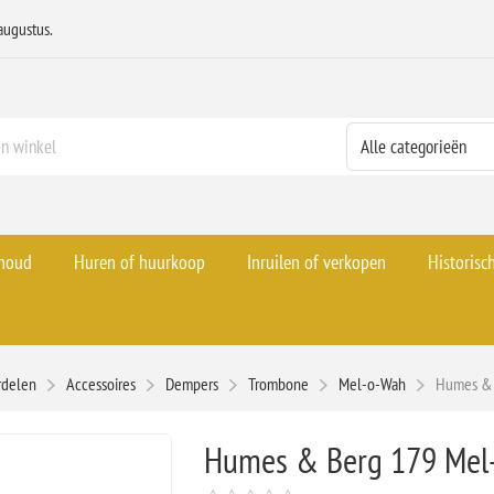
augustus.
rhoud
Huren of huurkoop
Inruilen of verkopen
Historisc
rdelen
Accessoires
Dempers
Trombone
Mel-o-Wah
Humes & 
Humes & Berg 179 Mel