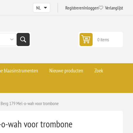
Registreren
Inloggen
Verlanglijst
0 items
he blaasinstrumenten
Nieuwe producten
Zoek
Berg 179 Mel-o-wah voor trombone
-o-wah voor trombone